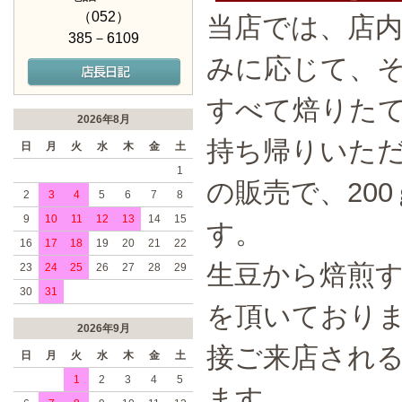
（052）
当店では、店
385－6109
みに応じて、
すべて焙りた
2026年8月
持ち帰りいただ
日
月
火
水
木
金
土
1
の販売で、20
2
3
4
5
6
7
8
9
10
11
12
13
14
15
す。
16
17
18
19
20
21
22
生豆から焙煎す
23
24
25
26
27
28
29
30
31
を頂いており
2026年9月
接ご来店され
日
月
火
水
木
金
土
1
2
3
4
5
ます。