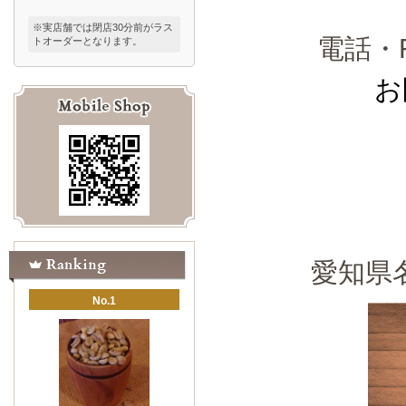
※実店舗では閉店30分前がラス
電話・
トオーダーとなります。
お
愛知県
No.1