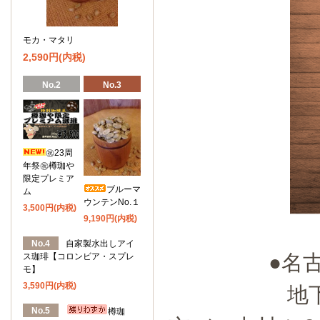
モカ・マタリ
2,590円(内税)
No.2
No.3
㊗️23周
年祭㊗️樽珈や
限定プレミア
ブルーマ
ム
ウンテンNo.１
3,500円(内税)
9,190円(内税)
No.4
自家製水出しアイ
●名
ス珈琲【コロンビア・スプレ
モ】
3,590円(内税)
地
No.5
樽珈