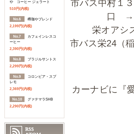
市バス中村１３
や コーヒー ジェラート
510円(内税)
口 
No.6
樽珈やブレンド
2,199円(内税)
栄オアシ
No.7
カフェインレスコ
市バス栄24（
ーヒー
2,390円(内税)
No.8
ブラジルサントス
2,299円(内税)
No.9
コロンビア・スプ
レモ
カーナビに『愛
2,369円(内税)
No.10
グァテマラSHB
2,290円(内税)