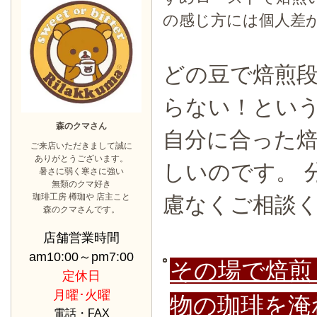
の感じ方には個人差
どの豆で焙煎
らない！という
森のクマさん
自分に合った
ご来店いただきまして誠に
ありがとうございます。
しいのです。 
暑さに弱く寒さに強い
無類のクマ好き
珈琲工房 樽珈や 店主こと
慮なくご相談
森のクマさんです。
店舗営業時間
am10:00～pm7:00
その場で焙煎
定休日
月曜･火曜
物の珈琲を淹
電話・FAX