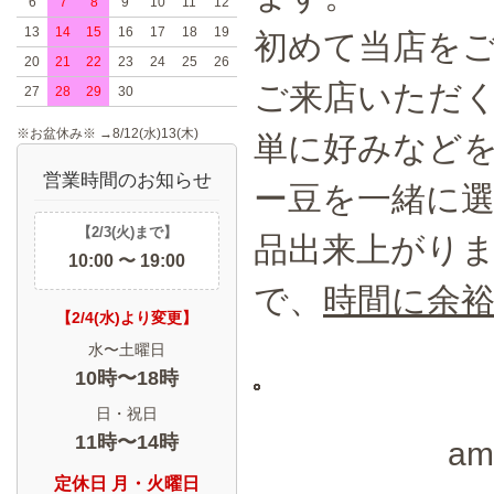
6
7
8
9
10
11
12
13
14
15
16
17
18
19
初めて当店を
20
21
22
23
24
25
26
ご来店いただ
27
28
29
30
※お盆休み※ →8/12(水)13(木)
単に好みなど
営業時間のお知らせ
ー豆を一緒に
【2/3(火)まで】
品出来上がり
10:00 〜 19:00
で、
時間に余
【2/4(水)より変更】
水〜土曜日
10時〜18時
日・祝日
11時〜14時
a
定休日 月・火曜日