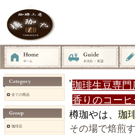
珈琲生豆専門
全ての商品
香りのコーヒ
樽珈やは、
珈
その場で焙煎
珈琲豆