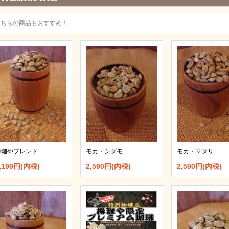
こちらの商品もおすすめ！
モカ・シダモ
モカ・マタリ
樽珈やブレンド
2,590円(内税)
2,590円(内税)
,199円(内税)