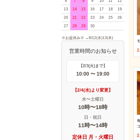
6
7
8
9
10
11
12
13
14
15
16
17
18
19
20
21
22
23
24
25
26
27
28
29
30
※お盆休み※ →8/12(水)13(木)
2
営業時間のお知らせ
【2/3(火)まで】
10:00 〜 19:00
【2/4(水)より変更】
水〜土曜日
10時〜18時
日・祝日
11時〜14時
コ
2
定休日 月・火曜日