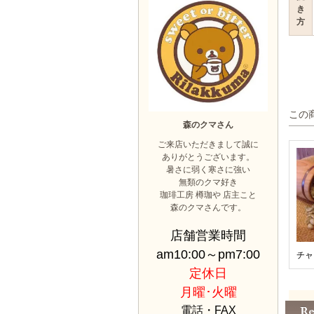
き
方
この
森のクマさん
ご来店いただきまして誠に
ありがとうございます。
暑さに弱く寒さに強い
無類のクマ好き
珈琲工房 樽珈や 店主こと
森のクマさんです。
店舗営業時間
am10:00～pm7:00
チャ
定休日
月曜･火曜
電話・FAX