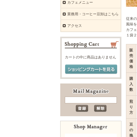
カフェメニュー
業務用・コーヒー豆卸はこちら
従来の
風味を
アクセス
カフェ
１袋２
販
売
カートの中に商品はありません
価
格
購
入
数
煎
り
方
豆
の
挽