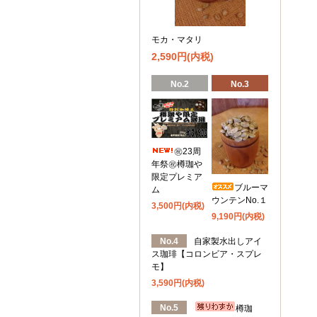
モカ・マタリ
2,590円(内税)
No.2
No.3
㊗️23周
年祭㊗️樽珈や
限定プレミア
ブルーマ
ム
ウンテンNo.１
3,500円(内税)
9,190円(内税)
No.4
自家製水出しアイ
ス珈琲【コロンビア・スプレ
モ】
3,590円(内税)
No.5
樽珈