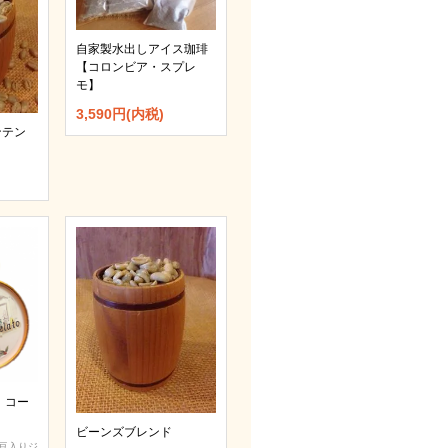
自家製水出しアイス珈琲
【コロンビア・スプレ
モ】
3,590円(内税)
ンテン
 コー
ビーンズブレンド
豆入りジ