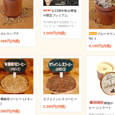
㊗️23周年祭㊗️樽珈
や限定プレミアム
🎊23周年祭🎊当店限定プレミ
アムコーヒー期間限定です！
3,500円(内税)
モカレケンプチ
ブルーマウ
No.１
,499円(内税)
9,190円(内税)
有機栽培コーヒー (メキシ
カフェインレスコーヒー
樽珈や
)
2,390円(内税)
ヒー ジェラート
,590円(内税)
樽珈や自家製コーヒー